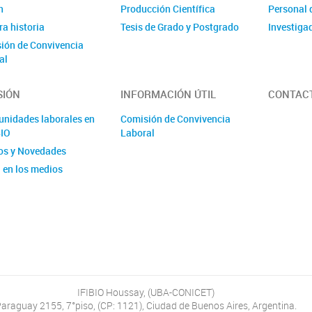
n
Producción Científica
Personal 
a historia
Tesis de Grado y Postgrado
Investiga
ión de Convivencia
al
SIÓN
INFORMACIÓN ÚTIL
CONTAC
unidades laborales en
Comisión de Convivencia
BIO
Laboral
os y Novedades
 en los medios
IFIBIO Houssay, (UBA-CONICET)
araguay 2155, 7°piso, (CP: 1121), Ciudad de Buenos Aires, Argentina.