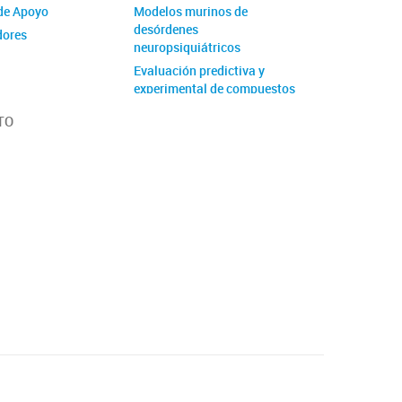
de Apoyo
Modelos murinos de
desórdenes
dores
neuropsiquiátricos
Evaluación predictiva y
experimental de compuestos
Transferencia y Tecnología
TO