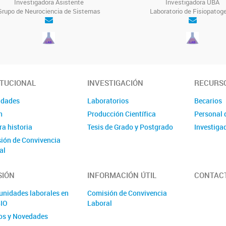
Investigadora Asistente
Investigadora UBA
Grupo de Neurociencia de Sistemas
Laboratorio de Fisiopatog
ITUCIONAL
INVESTIGACIÓN
RECURS
idades
Laboratorios
Becarios
n
Producción Científica
Personal 
a historia
Tesis de Grado y Postgrado
Investiga
ión de Convivencia
al
SIÓN
INFORMACIÓN ÚTIL
CONTAC
unidades laborales en
Comisión de Convivencia
BIO
Laboral
os y Novedades