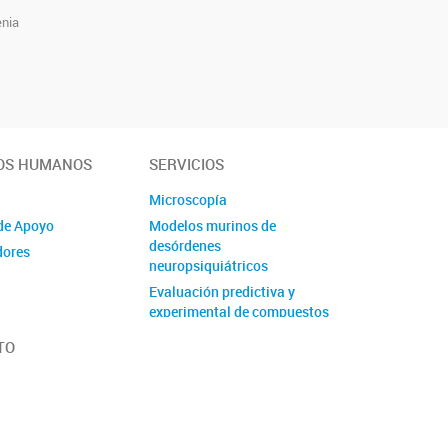
enia
OS HUMANOS
SERVICIOS
Microscopía
de Apoyo
Modelos murinos de
desórdenes
dores
neuropsiquiátricos
Evaluación predictiva y
experimental de compuestos
Transferencia y Tecnología
TO