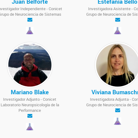
Juan Belforte
Estefanía Bello
nvestigador Independiente - Conicet
Investigadora Asistente - C
Grupo de Neurociencia de Sistemas
Grupo de Neurociencia de Si
Mariano Blake
Viviana Bumasch
Investigador Adjunto - Conicet
Investigadora Adjunta - Co
Laboratorio Neuropsicología de la
Grupo de Neurociencia de Si
Performance