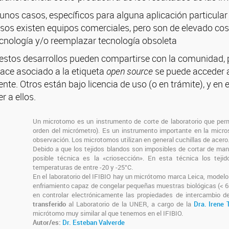
gunos casos, específicos para alguna aplicación particula
os existen equipos comerciales, pero son de elevado costo 
ecnología y/o reemplazar tecnología obsoleta
estos desarrollos pueden compartirse con la comunidad, po
nlace asociado a la etiqueta
open source
se puede acceder 
te. Otros están bajo licencia de uso (o en trámite), y en 
r a ellos.
Un microtomo es un instrumento de corte de laboratorio que perm
orden del micrómetro). Es un instrumento importante en la micro
observación. Los microtomos utilizan en general cuchillas de acero
Debido a que los tejidos blandos son imposibles de cortar de ma
posible técnica es la «criosección». En esta técnica los teji
temperaturas de entre -20 y -25°C.
En el laboratorio del IFIBIO hay un micrótomo marca Leica, modelo
enfriamiento capaz de congelar pequeñas muestras biológicas (< 
en controlar electrónicamente las propiedades de intercambio de 
transferido
al Laboratorio de la UNER, a cargo de la
Dra. Irene 
micrótomo muy similar al que tenemos en el IFIBIO.
Autor/es:
Dr. Esteban Valverde