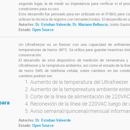
segundo lugar, la de medir su impedancia para verificar si el pr
condiciones para su uso.
Este desarrollo fue pensado para ser utilizado en el IFIBIO, pero
utilicen la técnica de registro con tetraelectrodos. El desarrollo en
Autor/es:
Dr. Esteban Valverde
,
Dr. Mariano Belluscio
, Isidro Gaut
Estado:
Open Source
Un Ultrafreezer es un freezer con una capacidad de enfriami
temperaturas de hasta -80°C. Se utiliza para guardar muestras bi
conservación.
El desarrollo de este dispositivo de medición de temeratura y
Ultrafreezer y la tempratura ambiente, así como el estado de la l
de texto SMS de telefonía celular, sobre cambios en las condi
cambios podrían ser:
Aumento de la temperatura del Ultrafreezer
Aumento de la tempereatura ambiente exter
Corte de la línea de alimentación de 220VA
para
Reconexión de la línea de 220VAC luego de 
Aviso semanal/quincenal/mensual informan
Autor/es:
Dr. Esteban Valverde
Estado:
Open Source