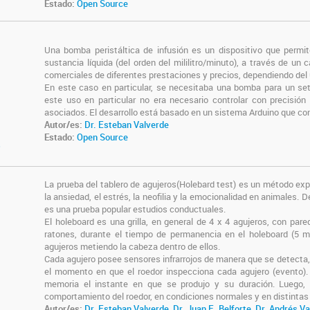
Estado:
Open Source
Una bomba peristáltica de infusión es un dispositivo que permit
sustancia líquida (del orden del mililitro/minuto), a través de un 
comerciales de diferentes prestaciones y precios, dependiendo del
En este caso en particular, se necesitaba una bomba para un setu
este uso en particular no era necesario controlar con precisión e
asociados. El desarrollo está basado en un sistema Arduino que con
Autor/es:
Dr. Esteban Valverde
Estado:
Open Source
o
La prueba del tablero de agujeros(Holebard test) es un método expe
la ansiedad, el estrés, la neofilia y la emocionalidad en animales
es una prueba popular estudios conductuales.
El holeboard es una grilla, en general de 4 x 4 agujeros, con pare
ratones, durante el tiempo de permanencia en el holeboard (5 mi
agujeros metiendo la cabeza dentro de ellos.
Cada agujero posee sensores infrarrojos de manera que se detecta,
el momento en que el roedor inspecciona cada agujero (evento)
memoria el instante en que se produjo y su duración. Luego,
comportamiento del roedor, en condiciones normales y en distintas 
Autor/es:
Dr. Esteban Valverde
,
Dr. Juan E. Belforte
,
Dr. Andrés Va