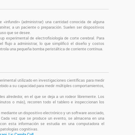
e «infundir» (administrar) una cantidad conocida de alguna
catéter, a un paciente o preparación. Suelen ser dispositivos
 uso que se desee.
p experimental de electrofisiología de corte cerebral. Para
l flujo a administrar, lo que simplificó el diseño y costos
trola una pequeña bomba peristáltica de corriente contínua.
rimental utilizado en investigaciones científicas para medir
. Debido a su capacidad para medir múltiples comportamientos,
des alrededor, en el que se deja a un rodeor libremente. Los
nutos o más), recorren todo el tablero e inspeccionan los
 mediante un dispositivo electrónico y un software asociado,
. Cada vez que se produce un evento, se almacena en una
 con esta información se estudia en una computadora el
patologías cognitivas.
rani
,
Lic Camila Coll