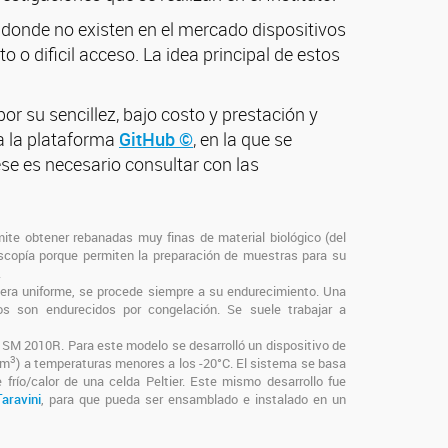
r donde no existen en el mercado dispositivos
o dificil acceso. La idea principal de estos
r su sencillez, bajo costo y prestación y
a la plataforma
GitHub ©
, en la que se
ese es necesario consultar con las
ite obtener rebanadas muy finas de material biológico (del
scopía porque permiten la preparación de muestras para su
.
nera uniforme, se procede siempre a su endurecimiento. Una
dos son endurecidos por congelación. Se suele trabajar a
 SM 2010R. Para este modelo se desarrolló un dispositivo de
3
6m
) a temperaturas menores a los -20°C. El sistema se basa
frío/calor de una celda Peltier. Este mismo desarrollo fue
Taravini
, para que pueda ser ensamblado e instalado en un