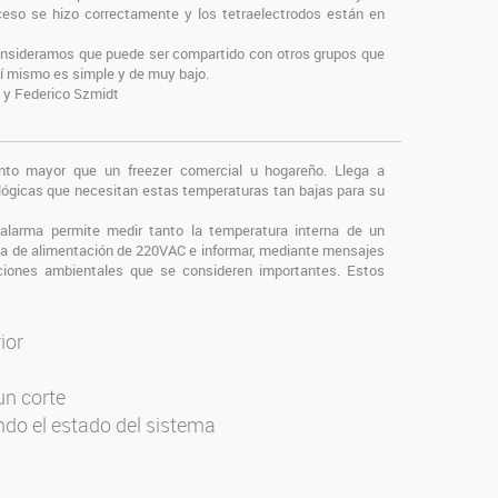
oceso se hizo correctamente y los tetraelectrodos están en
 consideramos que puede ser compartido con otros grupos que
 sí mismo es simple y de muy bajo.
o y Federico Szmidt
ento mayor que un freezer comercial u hogareño. Llega a
ológicas que necesitan estas temperaturas tan bajas para su
 alarma permite medir tanto la temperatura interna de un
ínea de alimentación de 220VAC e informar, mediante mensajes
ciones ambientales que se consideren importantes. Estos
ior
C
un corte
do el estado del sistema