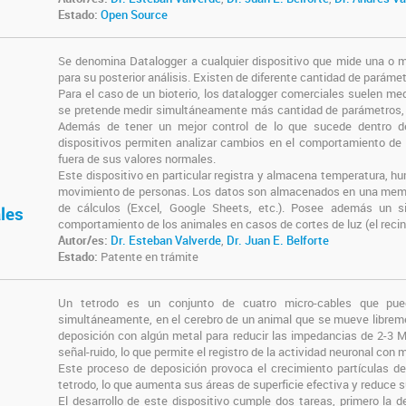
Estado:
Open Source
Se denomina Datalogger a cualquier dispositivo que mide una o m
para su posterior análisis. Existen de diferente cantidad de paráme
Para el caso de un bioterio, los datalogger comerciales suelen medir
se pretende medir simultáneamente más cantidad de parámetros, raz
Además de tener un mejor control de lo que sucede dentro de
dispositivos permiten analizar cambios en el comportamiento de 
fuera de sus valores normales.
Este dispositivo en particular registra y almacena temperatura, hu
movimiento de personas. Los datos son almacenados en una memoria
de cálculos (Excel, Google Sheets, etc.). Posee además un s
les
comportamiento de los animales en casos de cortes de luz (el recin
Autor/es:
Dr. Esteban Valverde
,
Dr. Juan E. Belforte
Estado:
Patente en trámite
Un tetrodo es un conjunto de cuatro micro-cables que puede
simultáneamente, en el cerebro de un animal que se mueve libremen
deposición con algún metal para reducir las impedancias de 2-3 
señal-ruido, lo que permite el registro de la actividad neuronal con m
Este proceso de deposición provoca el crecimiento partículas de 
tetrodo, lo que aumenta sus áreas de superficie efectiva y reduce 
El desarrollo de este dispositivo cumple dos tareas, primero la d