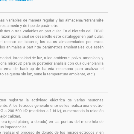
ás variables de manera regular y las almacena/retransmite
tros a medir y de tipo de parámetro.
 dos o tres variables en particular. En el bioterio del IFIBIO
ón por la cual se desarrolló este datalogger en particular.
l recinto de bioterio, los datos almacendados por estos
los animales a partir de parámetros ambientales que estén
medad, intensidad de luz, ruido ambiente, polvo, amoníaco, y
 microSD para su posterior análisis con cualquier planilla
istema de back-up de batería necesario para analizar el
to se queda sin luz, sube la temperatura ambiente, etc.)
n registrar la actividad eléctrica de varias neuronas
te. A los tetrodos generalmente se les realiza una electro-
MΩ a 200-500 kΩ (medidas a 1 kHz), aumentando la relación
ejor calidad.
oro (gold-plating o dorado) en las puntas del micro-hilo de
sus impedancias.
e realizar el proceso de dorado de los microelectrodos y en