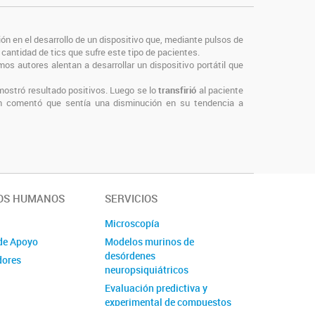
ión en el desarrollo de un dispositivo que, mediante pulsos de
 cantidad de tics que sufre este tipo de pacientes.
mos autores alentan a desarrollar un dispositivo portátil que
 mostró resultado positivos. Luego se lo
transfirió
al paciente
uien comentó que sentía una disminución en su tendencia a
OS HUMANOS
SERVICIOS
Microscopía
de Apoyo
Modelos murinos de
desórdenes
dores
neuropsiquiátricos
Evaluación predictiva y
experimental de compuestos