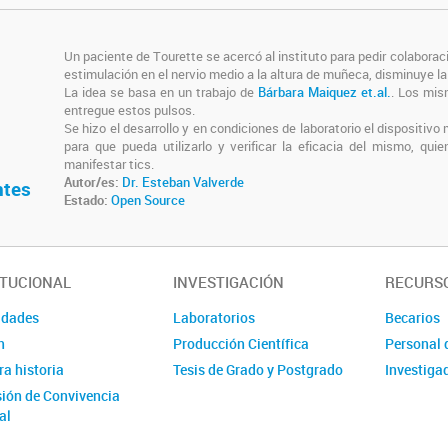
Un paciente de Tourette se acercó al instituto para pedir colaborac
estimulación en el nervio medio a la altura de muñeca, disminuye la
La idea se basa en un trabajo de
Bárbara Maiquez et.al.
. Los mis
entregue estos pulsos.
Se hizo el desarrollo y en condiciones de laboratorio el dispositivo
para que pueda utilizarlo y verificar la eficacia del mismo, q
manifestar tics.
Autor/es:
Dr. Esteban Valverde
ntes
Estado:
Open Source
ITUCIONAL
INVESTIGACIÓN
RECURS
idades
Laboratorios
Becarios
n
Producción Científica
Personal 
a historia
Tesis de Grado y Postgrado
Investiga
ión de Convivencia
al